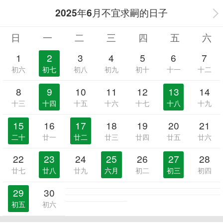
2025年6月不宜求嗣的日子
日
一
二
三
四
五
六
1
2
3
4
5
6
7
初六
初七
初八
初九
初十
十一
十二
8
9
10
11
12
13
14
十三
十四
十五
十六
十七
十八
十九
15
16
17
18
19
20
21
二十
廿一
廿二
廿三
廿四
廿五
廿六
22
23
24
25
26
27
28
廿七
廿八
廿九
六月
初二
初三
初四
29
30
初五
初六