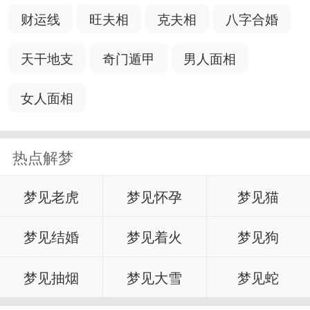
解》
财运线
旺夫相
克夫相
八字合婚
梦见金子的案例解析
天干地支
奇门遁甲
男人面相
：昨晚我梦见和我弟弟在一倒了
网友梦境
女人面相
多年而又破旧的院墙中一炮炸出了约一公
分一样大的.又很圆的黄金，白银，和玻璃
热点解梦
球，我和弟弟只拿了黄金白银，总共四五
十粒，请朋友们帮忙解一下，多谢了。
梦见老虎
梦见怀孕
梦见猫
：宝藏的梦，是财富的象征。
解梦解析
梦见结婚
梦见着火
梦见狗
梦到你找到了宝藏，预示你将获得意想不
梦见抽烟
梦见大雪
梦见蛇
到的财富。