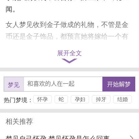
闻。
女人梦见收到金子做成的礼物，不管是金
币还是金子饰品，都预言她将嫁给一个有
钱但贪财的丈夫。
展开全文
梦见找到金子，暗示杰出的能力将使你很
容易出人头地，赢得财富和名望。
梦见
梦见自己在寻找金子，预示会通过自己的
热门梦境：
怀孕
蛇
孕妇
掉牙
结婚
努力，改善处境，取得成功。
梦见炼金，或是淘金，采金，则是提醒你
相关推荐
要提高警惕，擦亮眼睛，不要以貌取人。
梦见自己怀孕 梦见怀孕是怎么回事