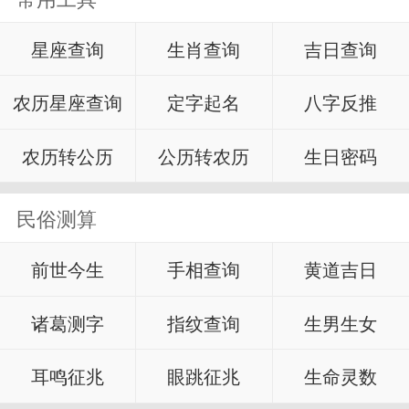
星座查询
生肖查询
吉日查询
农历星座查询
定字起名
八字反推
农历转公历
公历转农历
生日密码
民俗测算
前世今生
手相查询
黄道吉日
诸葛测字
指纹查询
生男生女
耳鸣征兆
眼跳征兆
生命灵数