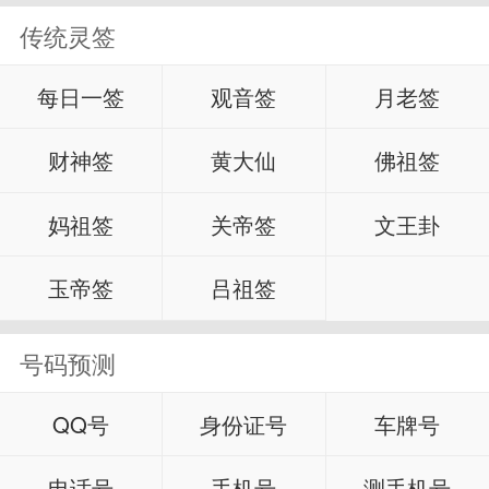
传统灵签
每日一签
观音签
月老签
财神签
黄大仙
佛祖签
妈祖签
关帝签
文王卦
玉帝签
吕祖签
号码预测
QQ号
身份证号
车牌号
电话号
手机号
测手机号