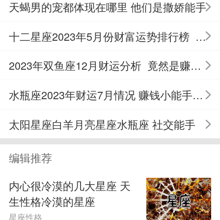
仗不服软，反正别人说的都不对，只有自
天蝎男的宠都体现在哪里 他们是撒娇能手
己的才正确。他们就是通过这种方式来刷
十二星座2023年5月份财富运势排行榜 谁是赚钱小能手
存在感，生怕别人觉得自己没到。
2023年双鱼座12月财运分析 竟然是赚钱小能手
第三名天蝎座
水瓶座2023年财运7月情况 赚钱小能手一个
十二星座里面的天蝎座算是实力杠
太阳星座白羊月亮星座水瓶座 社交能手
精，在跟天蝎聊天的时候甚至自己话都没
说清楚他们就开始反驳，他们不同意你说
编辑推荐
的每一个字，誓死捍卫自己反驳的权力，
内心很冷漠的几大星座 天
嘴仗也不会跟你服输的。社交中的天蝎他
生性格冷漠的星座
星座性格
们无论什么话题都要争个短长，分个输