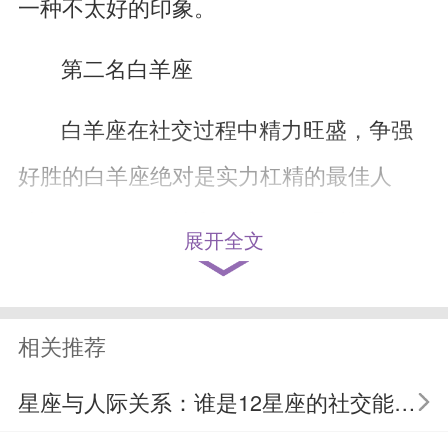
一种不太好的印象。
第二名白羊座
白羊座在社交过程中精力旺盛，争强
好胜的白羊座绝对是实力杠精的最佳人
选，他们习惯性地和身边的人唱反调，总
展开全文
能找到别人的缺点和问题。只要别人跟白
羊说点什么，他们总能马上反驳他人，然
相关推荐
后说一堆自己的观点，有的时候别人只是
星座与人际关系：谁是12星座的社交能手？
想白羊认同自己的观点，但是他们总是嘴