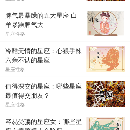
赢。你觉得这样，他们偏认为是那样。为
脾气最暴躁的五大星座 白
羊暴躁脾气大
了独特而独特，为了抬杠而抬杠。和他们
星座性格
争论总让人怀疑人生，简直能气人不偿
冷酷无情的星座：心狠手辣
命。甚至他们还认为自己这样是耿直。
六亲不认的星座
星座性格
值得深交的星座：哪些星座
最值得交朋友？
星座性格
容易受骗的星座女：哪些星