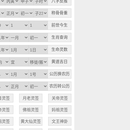
称骨骨重
前世今生
生肖查询
生命灵数
黄道吉日
公历换农历
农历转公历
音灵签
月老灵签
关帝灵签
帝灵签
佛祖灵签
妈祖灵签
祖灵签
黄大仙灵签
文王神卦