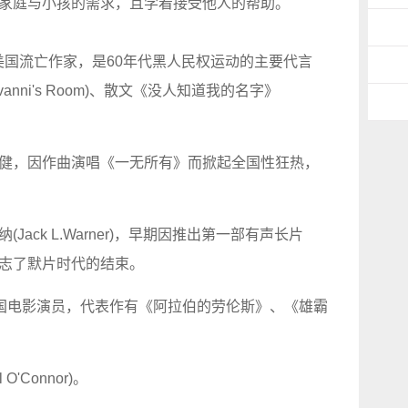
家庭与小孩的需求，且学着接受他人的帮助。
win)美国流亡作家，是60年代黑人民权运动的主要代言
anni's Room)、散文《没人知道我的名字》
健，因作曲演唱《一无所有》而掀起全国性狂热，
ack L.Warner)，早期因推出第一部有声长片
志了默片时代的结束。
ole)英国电影演员，代表作有《阿拉伯的劳伦斯》、《雄霸
O'Connor)。