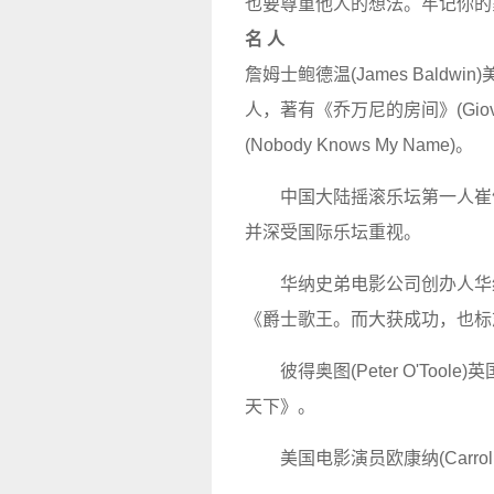
也要尊重他人的想法。牢记你的
名 人
詹姆士鲍德温(James Bald
人，著有《乔万尼的房间》(Giov
(Nobody Knows My Name)。
中国大陆摇滚乐坛第一人崔
并深受国际乐坛重视。
华纳史弟电影公司创办人华纳(J
《爵士歌王。而大获成功，也标
彼得奥图(Peter O'To
天下》。
美国电影演员欧康纳(Carroll 