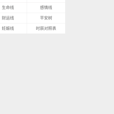
生命线
感情线
财运线
平安树
妊娠线
时辰对照表