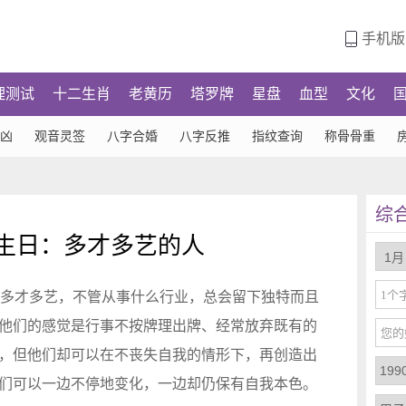
手机版
理测试
十二生肖
老黄历
塔罗牌
星盘
血型
文化
凶
观音灵签
八字合婚
八字反推
指纹查询
称骨骨重
综
日生日：多才多艺的人
当多才多艺，不管从事什么行业，总会留下独特而且
他们的感觉是行事不按牌理出牌、经常放弃既有的
，但他们却可以在不丧失自我的情形下，再创造出
们可以一边不停地变化，一边却仍保有自我本色。