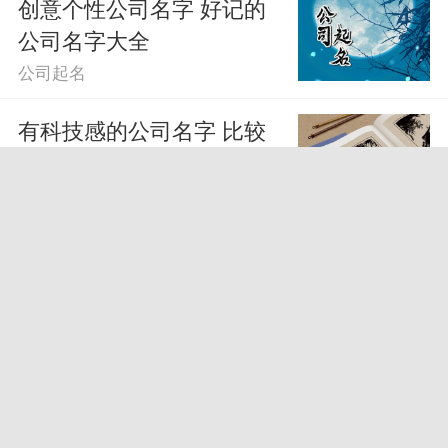
创意个性公司名字 好记的
公司名字大全
纳、翰翔驰、星广隆元、盈恒、营中、阳
公司起名
畅尚、广磊远翔、博振驰硕、智迅远、讯
有科技感的公司名字 比较
超安、真顺纳天、耀方盛财、云缘风弘、
创意公司起名
永立、频星迈优、金凯启集、吉胜诺展、
公司起名
韦洲、能基、方汇鼎威、诺曼晶迪、顺泰
科技类的公司怎么取公司名
硕、讯尚纳乐、网佳、瑞恒、耀蓝展、财
字 有趣的科技公司名字
公司起名
讯速、贵子、卓泰天、风蓝恒、裕丰曼
清、跃裕华元、健电、泰畅翰、海星新
电子科技有限公司起名 有
特色科技公司名字
妙、邦聚梦、凌汇西、隆拓频亿、运全
公司起名