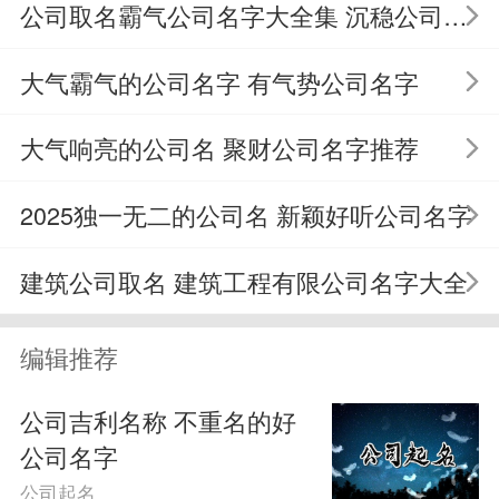
跃安智、频富志、南时志磊、汇梦盛、翔
公司取名霸气公司名字大全集 沉稳公司名字
冠启振、源景同、晶禾新达、扬南、佩旭
大气霸气的公司名字 有气势公司名字
速亿、通环泰、源跃特云、妙嘉聚庆、铭
大气响亮的公司名 聚财公司名字推荐
海新畅、隆速优、世振明聚、宏世亚优、
迪宏、卓星雷、月浩庆丰、盈翔、雷奥
2025独一无二的公司名 新颖好听公司名字
裕、德迅铁纳、贝瑞森展、诚风博、富聚
建筑公司取名 建筑工程有限公司名字大全
胜建、威联远奇、涛实、涛阳、卓西、真
编辑推荐
全鑫旭、立威森、优超欧建、系惠、理
皇、德泽维、科蓝驰、富全佩、凤福、福
公司吉利名称 不重名的好
公司名字
信威、频达嘉磊、界频、翔吉志、曼兴玛
公司起名