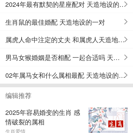
他属性的人要牢固。另外，这两个属相的
2024年最有默契的星座配对 天造地设的一对星座
人都十分讲究生活的环境和质量，喜欢把
生肖鼠的最佳婚配 天造地设的一对
自己的家不值得整整齐齐的，所以如果这
属虎人命中注定的丈夫 和属虎人天造地设的生肖
两个属性的人生活在一起，一般不会有很
大的冲突。
男马女猴婚姻是否相配 一起合适吗 天造地设的一对
注意事项
02年属马女和什么属相最配 天造地设的一对是谁
单靠一方对另一方的夸赞而维系的感
编辑推荐
情是很脆弱的，因此96年属鼠的人和93年
2025年容易婚变的生肖 感
属鸡的人要想真正的走到一起，还需要多
情破裂的属相
生肖爱情
培养一些共同的爱好，让感情生活充满温