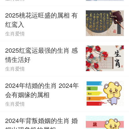
馨与甜蜜将会更好。毕竟可以容忍一年两
2025桃花运旺盛的属相 有
红鸾入
年，甚至十年二十年，容忍一辈子还是比
生肖爱情
较难的。所以建议93年属鸡人和的96年属
2025红鸾运最强的生肖 感
鼠人应该好好珍惜生肖婚配的良好的基
情生活好
础，至于后续的婚姻维持还需要彼此共同
生肖爱情
努力，只有彼此能够相互扶持相互理解，
2024年结婚的生肖 2024年
感情就一定可以非常牢固，不会出问题。
会有姻缘的属相
生肖爱情
2024年背叛婚姻的生肖 婚