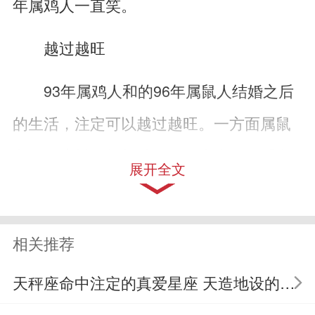
年属鸡人一直笑。
越过越旺
93年属鸡人和的96年属鼠人结婚之后
的生活，注定可以越过越旺。一方面属鼠
和属鸡这样属相相破的人，本来是不适合
展开全文
成为恋人夫妻的，如果两个人想要一生携
手共度就需要付出比常人更大的努力。所
相关推荐
以在婚后属鼠和属鸡的人他们都会格外珍
天秤座命中注定的真爱星座 天造地设的一对
惜彼此的感情，所以他们的感情会比与其