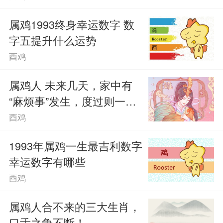
属鸡1993终身幸运数字 数
字五提升什么运势
酉鸡
属鸡人 未来几天，家中有
“麻烦事”发生，度过则一生
顺遂！
酉鸡
1993年属鸡一生最吉利数字
幸运数字有哪些
酉鸡
属鸡人合不来的三大生肖，
口舌之争不断！