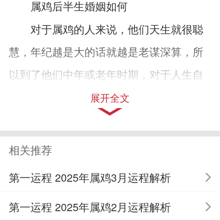
属鸡后半生婚姻如何
对于属鸡的人来说，他们天生就很聪
慧，年纪越是大的话就越是老谋深算，所
以到了他们中年或老年时期，对于人生自
然会有更高的觉悟悟到很多人生道理，智
展开全文
慧也会更高，与伴侣之间的相处也会更加
的和谐。所以属鸡人后半生的婚姻是十分
相关推荐
幸福的，他们与伴侣之间的争吵会愈发减
第一运程 2025年属鸡3月运程解析
少，夫妻之间的感情会出现回温的可能，
第一运程 2025年属鸡2月运程解析
两个人能够相互体谅到老。