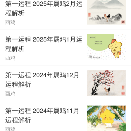
第一运程 2025年属鸡2月运
生活中很多方面都不太注意，比如说他们
程解析
酉鸡
可能不会注重作息时间和饮食规律，也不
会因为身上有点不舒服，就立刻去医院做
第一运程 2025年属鸡1月运
程解析
检查。短时间内暂时还看不到什么情况发
酉鸡
生，但时间长了身体上肯定会出现各类麻
第一运程 2024年属鸡12月
烦，还是挺让人头疼的。
运程解析
另外1969年出生的属鸡人心眼很小，
酉鸡
特别爱生气，经常为了写日常琐事生气很
第一运程 2024年属鸡11月
长一段时间，这样特别容易怒火攻心，身
运程解析
酉鸡
体和精神方面的健康状态都会受到巨大的