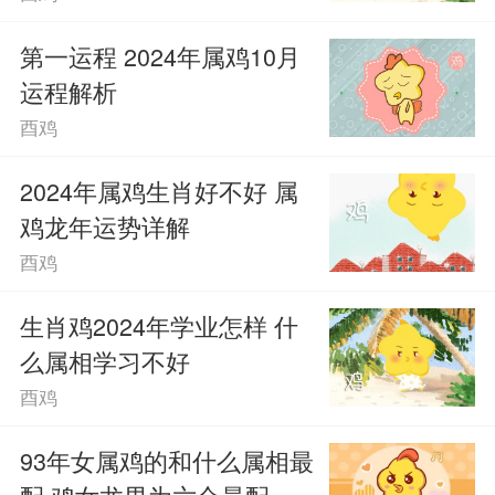
冲击。一般来说，大多数1969年出生的属
第一运程 2024年属鸡10月
运程解析
鸡人都不算特别长寿，大概只能活到70岁
酉鸡
左右。
2024年属鸡生肖好不好 属
鸡龙年运势详解
酉鸡
生肖鸡2024年学业怎样 什
么属相学习不好
酉鸡
93年女属鸡的和什么属相最