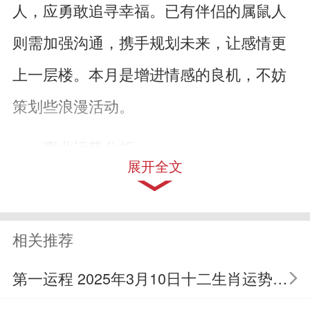
人，应勇敢追寻幸福。已有伴侣的属鼠人
则需加强沟通，携手规划未来，让感情更
上一层楼。本月是增进情感的良机，不妨
策划些浪漫活动。
事业运势分析
展开全文
属鼠人在2025年2月的工作运势繁忙而
充满活力，可能接手新项目或任务，需保
相关推荐
持高效的工作节奏。团队合作中，应注重
第一运程 2025年3月10日十二生肖运势解析
协作精神，共同推动事业发展。本月有望