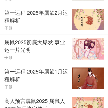
健康运势提醒
第一运程 2025年属鼠2月运
属鼠人在2025年2月的健康运势总体良
程解析
子鼠
好，但需注重劳逸结合，培养健康的生活
习惯。适量运动有助于调节身心，避免因
属鼠2025彻底大爆发 事业
运一片光明
工作压力影响健康。饮食上需均衡营养，
子鼠
避免过度劳累，保持愉悦的精神面貌。
第一运程 2025年属鼠1月运
学习运势指南
程解析
子鼠
2025年2月，属鼠人的学业运势积极向
高人预言属鼠2025 属鼠人
上，学习状态佳，易于吸收新知。应保持