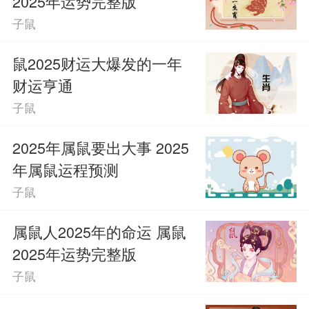
2025年运势完整版
学习热情，注重知识的实际应用，灵活运
子鼠
用所学。与同学合作学习，有助于提升学
鼠2025财运大爆发的一年
业水平。制定合理的学习计划，提高学习
财运亨通
子鼠
效率。
2025年属鼠要出大事 2025
幸运指引
年属鼠运程预测
子鼠
幸运方向：东北方
属鼠人2025年的命运 属鼠
旺运地点：图书馆（第一星座网原创
2025年运势完整版
文章，转载请联系网站管理人员，否则视
子鼠
为侵权。）