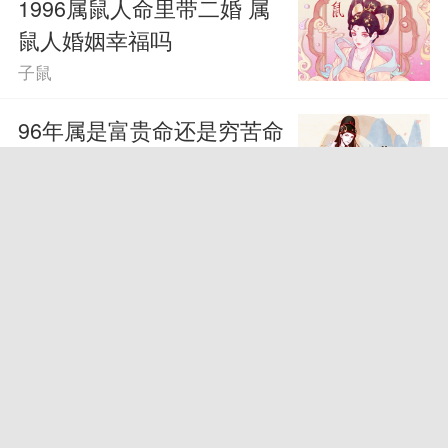
1996属鼠人命里带二婚 属
鼠人婚姻幸福吗
子鼠
96年属是富贵命还是穷苦命
96年属鼠人命运
子鼠
女属鼠72年最旺色 幸运颜
色转好运
子鼠
属鼠1984年终身吉利数字
有哪些吉利颜色
子鼠