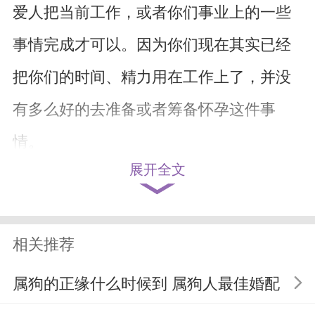
爱人把当前工作，或者你们事业上的一些
事情完成才可以。因为你们现在其实已经
把你们的时间、精力用在工作上了，并没
有多么好的去准备或者筹备怀孕这件事
情。
展开全文
塔罗牌B：权杖十
权杖十这张牌表明你近期并不会怀
相关推荐
孕，原因在于你现在工作上非常忙，工作
属狗的正缘什么时候到 属狗人最佳婚配
压力也很大，很有可能已经有过劳的倾向