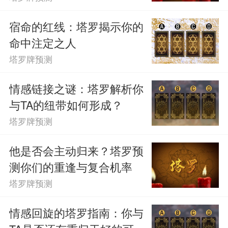
状态，所以你现在你们现在根本没有太多
宿命的红线：塔罗揭示你的
的经济以及物质基础去支撑你们好好的生
命中注定之人
活下去，更别提怀孕了，估计等到你们的
塔罗牌预测
经济上的这样的危机度过可能才会怀孕
情感链接之谜：塔罗解析你
吧。
与TA的纽带如何形成？
塔罗牌预测
塔罗牌D：皇后
他是否会主动归来？塔罗预
皇后这张牌表明如果你近期想怀孕的
测你们的重逢与复合机率
话，则可能就会怀上孕，并不需要等多
塔罗牌预测
久，这张牌意味着丰收、母爱、怀孕、爱
情感回旋的塔罗指南：你与