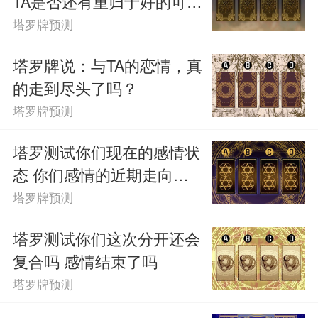
TA是否还有重归于好的可
情、生产、创造。时间可能与三有关，比
能？
塔罗牌预测
如三周、三天、三个月之后。
塔罗牌说：与TA的恋情，真
的走到尽头了吗？
塔罗牌预测
塔罗测试你们现在的感情状
态 你们感情的近期走向如
何
塔罗牌预测
塔罗测试你们这次分开还会
复合吗 感情结束了吗
塔罗牌预测