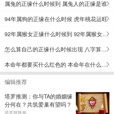
了。这些事情已经让你焦头烂额了，你也
属兔的正缘什么时候到 属兔人的正缘是谁
并没有太多的准备、筹备怀孕这件事情，
94年属狗的正缘在什么时候 虎年桃花运旺
所以等你把这些事情忙完再考虑怀孕吧。
92年属猴女正缘什么时候到 92年属猴女婚姻
时间的话可能与11有关，比如11周之后或
怎么算自己的正缘什么时候出现 八字算正缘
者11个月之后，
本命年都要买什么红色的 本命年在什么时候开始穿红色最好
塔罗牌C：星币五
星币五这张牌表明你近期是不会怀孕
编辑推荐
的，原因在于你你的爱人现在处于一种贫
塔罗推测：你与TA的婚姻缘
困的、贫穷的、遇到困难以及危机的一个
分何在？共筑爱巢有望吗？
塔罗牌预测