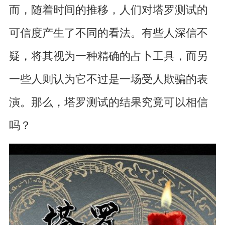
而，随着时间的推移，人们对塔罗测试的
可信度产生了不同的看法。有些人深信不
疑，将其视为一种精确的占卜工具，而另
一些人则认为它不过是一场受人欺骗的表
演。那么，塔罗测试的结果究竟可以相信
吗？