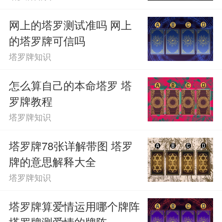
网上的塔罗测试准吗 网上
的塔罗牌可信吗
塔罗牌知识
怎么算自己的本命塔罗 塔
罗牌教程
塔罗牌知识
塔罗牌78张详解带图 塔罗
牌的意思解释大全
塔罗牌知识
塔罗牌算爱情运用哪个牌阵
塔罗牌测爱情的牌阵