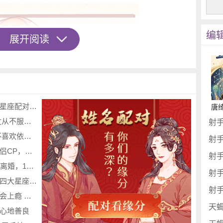
编
展开阅读
有缘无分的三大星座配对 非常可惜
抬杠小能手 嘴仗从不服输的星座
射
靠人不如靠己 不喜欢依赖他人的三大星座
射
最粘人的三大情侣CP，你们上榜了吗？
射
12星座为什么会离婚，12星座离婚排行榜！
射
他们特别不喜欢跟别人一致，总想要有自己的风
堪称前世注定的四大星座配对
射
也是独树一帜。所以狮子座古代专属凤冠就是珠翠
对另一半好起来会上瘾 整颗心都在付出的星座
天
心地善良