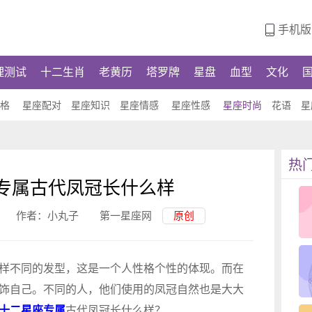
手机版
理测试
十二生肖
老黄历
塔罗牌
星盘
血型
文化
性格
星座配对
星座知识
星座情感
星座性感
星座时尚
花语
星
热
专属古代凤冠长什么样
作者：
小丸子
第一星座网
原创
不同的发型，这是一个人性格个性的体现。而在
饰自己。不同的人，他们使用的凤冠自然也是大大
十二星座专属
古代凤冠长什么样？