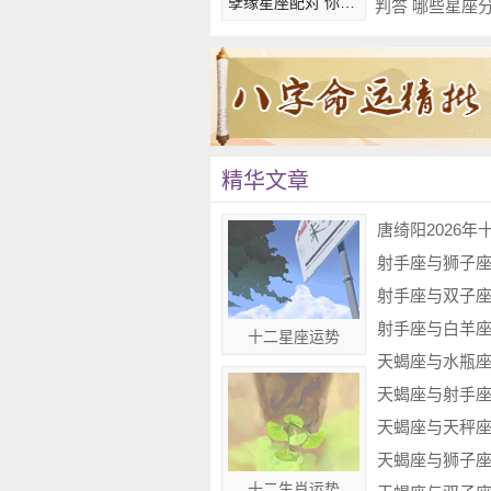
孽缘星座配对 你是谁的命中纠葛
处女座
：五翟冠
处女座很遵守社会规范，从来
会主动教育别人。所以在古代，
属凤冠就是五翟冠。
精华文章
天秤座
：歩摇冠
天秤座本身是那种很多情，外
唐绮阳2026年
貌打扮。对于天秤座来说，他们
射手座与狮子
凤冠就是歩摇冠。
射手座与双子
射手座与白羊
天蝎座
：芙蓉冠
十二星座运势
天蝎座与水瓶
天蝎座是很爱花的人，他们无
天蝎座与射手
欢那种盛开的，很艳的花。因此
天蝎座与天秤
的就是芙蓉冠。
天蝎座与狮子
十二生肖运势