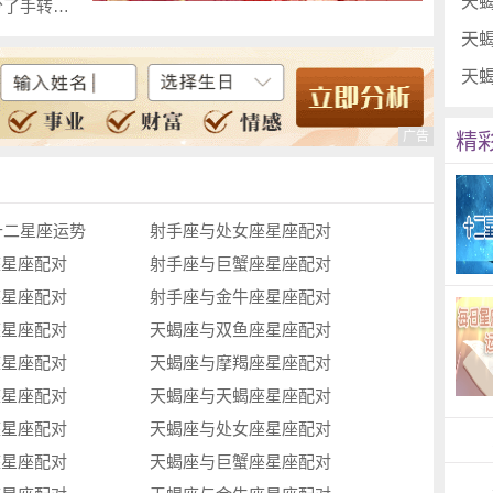
天
判答 哪些星座分了手转头就耍新朋友
天
不做违法犯罪行为。而且他们的道德感很强，还
天
处女座绝对是很被认同的社会贤达，因此他们的专
精
在也比较婀娜的人。他们很注重身材，很在乎容
十二星座运势
射手座与处女座星座配对
不喜欢那种很隆重的装饰。所以天秤座的古代专属
座星座配对
射手座与巨蟹座星座配对
座星座配对
射手座与金牛座星座配对
座星座配对
天蝎座与双鱼座星座配对
座星座配对
天蝎座与摩羯座星座配对
论什么东西，都喜欢带花的图案。而且他们最喜
座星座配对
天蝎座与天蝎座星座配对
，对于天蝎座来说，他们的古代专属凤冠最有可能
座星座配对
天蝎座与处女座星座配对
座星座配对
天蝎座与巨蟹座星座配对