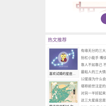
热文推荐
喜欢试婚的星座配对 开心最重要
狮子座
：珠翠庆云冠
狮子座本身是很有个性的人，
格。就算在外在装扮上，狮子座
庆云冠。
这三大星座总是