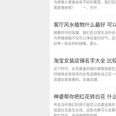
为养殖九里香会有不好的寓意，我们在
香是鬼树呢？ 一、为什...
客厅风水植物什么最好 可
随着时代的发展，我们在日常生活中也
为养殖绿植不仅可以净化室内空气，还
好养一些吉利的绿植，那么...
淘宝女装店铺名字大全 比
这个时代，女性最喜欢做的事情就是在
时候就会有很多的女性选择给自己买一
店铺女装发展的。女装店铺...
神婆帮你把红花转白花 什
传说当中我们的孩子是花公花婆送来的
孩送红花是生女孩，这些也都可以去算
帮忙改运，会请神婆帮你把...