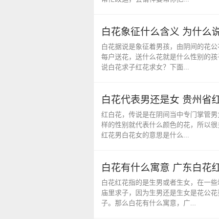
白花象征什么含义 为什么
白花据说是象征着男孩，由阴间的花公
每户送花，送什么花就是什么性别的孩
说白花求子红花求女？下面...
白花代表男还是女 贵州省
红白花，传说是在阴间当中专门掌管男
样的性别就代表什么颜色的花，所以很
红花男白花女的意思是什么...
白花有什么寓意 广东白花
白花红花指的是生男或者生女，在一些
庙里求子，因为生男还是生女是花公花
子。那么白花有什么寓意，广...