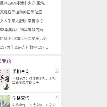
属鸡1969能活多少岁 属鸡寿命
家庭客厅挂钟的正确位置图 墙上挂表在哪个方位好
女人手掌太肥厚 辛苦命 手肉厚而有弹性的人年轻有生命力
93年属鸡和96年属鼠的婚姻配吗 天造地设越过越旺
唐绮阳2026年十二星座运势
137为什么是吉利数字 137手机号没人用吗
彩专题
手相查询
手相专题：教你看手相、手相
算命图解实例大全
命格查询
命格查询、五行命格、八字命