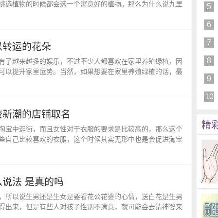
挑选植物的时候都会选一个寓意好的植物。那么为什么说九里
5
6
7
以转运的花朵
8
有了越来越多的娱乐，不过不少人都喜欢在家里养殖绿植，因
可以提升家里运势。当然，如果想要在家里养殖绿植的话，最
9
10
较新潮的店铺取名
精
淘宝中逛街，而且女性对于衣服的要求是比较高的，那么这个
些自己比较喜欢的衣服，这个时候其实无形中也是会促进淘宝
么说法 是真的吗
，所以说生男还是生女是要看花公花婆的心情，送白花是生男
得出来，但是有些人对孩子性别不满意，就可能会去请神婆来