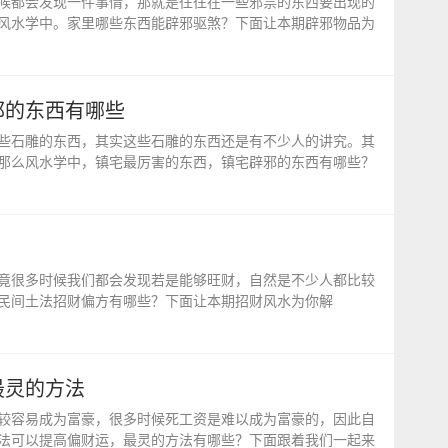
候都会发现一件事情，那就是往往在一些邪祟的东西要出现的
风水学中。家里哪些东西能辟邪驱煞？下面让本期辟邪物品为
邪的东西有哪些
些石雕的东西，其实这些石雕的东西还是有不少人的讲究。其
那么风水学中，镇宅最厉害的东西，镇宅辟邪的东西有哪些？
竟很多时候我们都会发现若是能够旺财，自然是不少人都比较
民间土法招财偏方有哪些？下面让本期招财风水为你解
最灵的方法
较容易成为富豪，很多时候死工资是难以成为富豪的，因此自
法可以提高偏财运，最灵的方法有哪些？下面跟着我们一起来