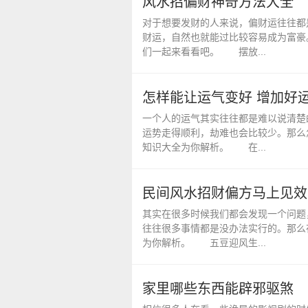
风水招偏财神奇方法大全
对于想要发财的人来说，偏财运往往都
财运，自然也就能过比较容易成为富豪
们一起来看看吧。 摆放...
怎样能让运气变好 增加好
一个人的运气其实往往都是难以说清楚
运势走得顺利，劫难也会比较少。那么
知识大全为你解析。 在...
民间风水招财偏方马上见效
其实在很多时候我们都会发现一个问题
往往很多事情都是没办法实行的。那么
为你解析。 五豆迎风生...
家里哪些东西能辟邪驱煞