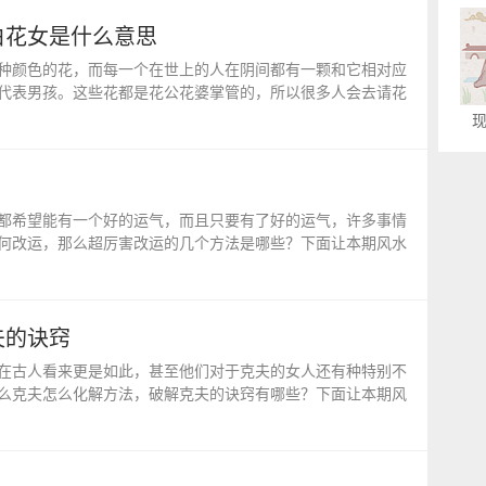
白花女是什么意思
种颜色的花，而每一个在世上的人在阴间都有一颗和它相对应
代表男孩。这些花都是花公花婆掌管的，所以很多人会去请花
都希望能有一个好的运气，而且只要有了好的运气，许多事情
何改运，那么超厉害改运的几个方法是哪些？下面让本期风水
夫的诀窍
在古人看来更是如此，甚至他们对于克夫的女人还有种特别不
么克夫怎么化解方法，破解克夫的诀窍有哪些？下面让本期风