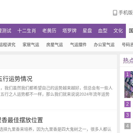
手机版
理测试
十二生肖
老黄历
塔罗牌
星盘
血型
文化
运程讲究
家居气运
房屋气运
气运摆件
办公室气运
号码
热
1
字五行运势情况
改变，我们虽然我们都希望自己的运势越来越好，但总会有一些人
字五行之人运势都不一样，那么我们就来说说2024年流年运势
2
3
里香最佳摆放位置
4
选择九里香来培养，因为九里香是四大鬼树之一，很多人都认