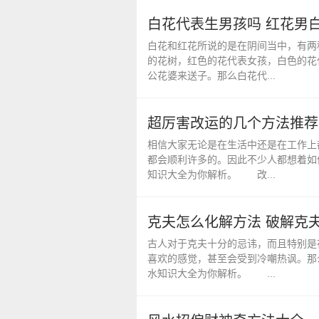
白花代表生男孩吗 红花男
白花和红花所说的是在阴间当中，有两
的花树，红色的花代表女孩，白色的花
公花婆来送子。那么白花代...
超厉害改运的几个方法推荐
相信大家无论是在生活中还是在工作上
都会顺利许多的。因此不少人都想着如
知识大全为你解析。 改...
克夫怎么化解方法 破解克
古人对于克夫十分的忌讳，而且特别是
喜欢的感觉，甚至会受到冷嘲热讽。那
水知识大全为你解析。 ...