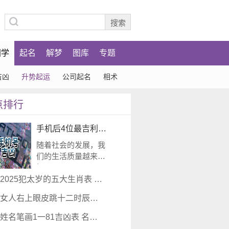
国学
起名
解梦
图库
专题
吉凶
升势起运
公司起名
相术
点排行
手机后4位最吉利100分 寓意好的手机尾数
随着社会的发展，我
们的生活质量越来越
好，通...
2025犯太岁的五大生肖表 2025犯太岁一览表
女人右上眼皮跳十二时辰预兆 眼跳的别名
姓名笔画1一81吉凶表 名字数理怎么算