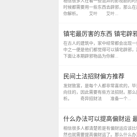
相信很多人在看一些诡异的影视剧的时
时候都需要用一些东西去辟邪，那么在
你解析。 艾叶 艾叶...
镇宅最厉害的东西 镇宅辟
在古人的建筑中，家中经常都会出现一
中之一便是他们都觉得可以镇宅辟邪，
下面让本期辟邪物品为你解...
民间土法招财偏方推荐
发财致富，是每个人都非常喜欢的，毕
向往的，因此需要有些方法招财。那么
析。 奇异招财法 准备一个...
什么办法可以提高偏财运 
相信很多人都清楚若是有偏财运应该比
然也就需要提高偏财运了。那么什么办